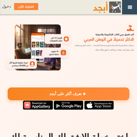
اشترك الآن
دخول
تعرف أكثر على أبجد