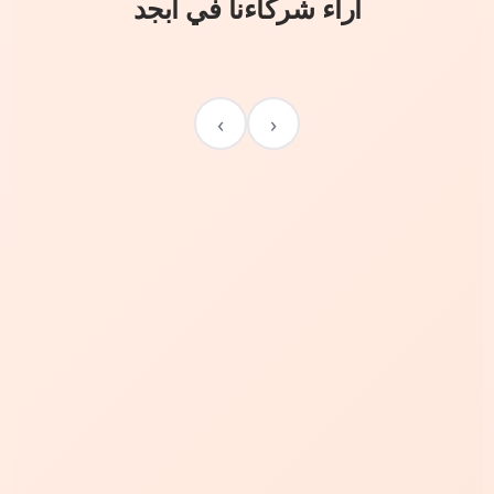
آراء شركاءنا في أبجد
›
‹