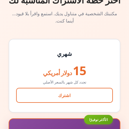
اختر خطة الاشتراك المناسبة لك
مكتبتك الشخصية في متناول يديك. استمع واقرأ بلا قيود…
أينما كنت.
شهري
15
دولار أمريكي
تجدد كل شهر بالسعر الأصلي
اشترك
الأكثر توفيرًا