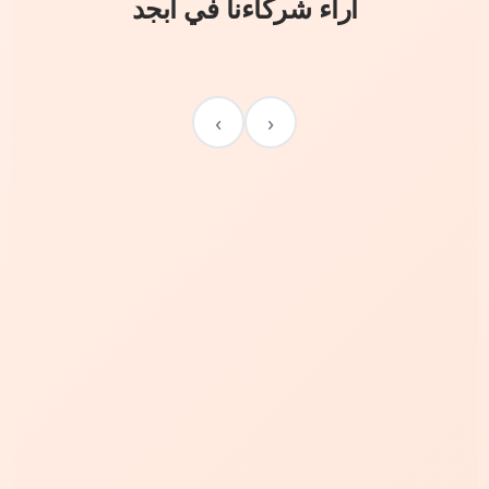
آراء شركاءنا في أبجد
›
‹