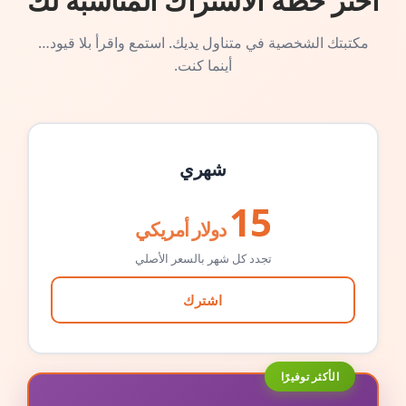
اختر خطة الاشتراك المناسبة لك
مكتبتك الشخصية في متناول يديك. استمع واقرأ بلا قيود…
أينما كنت.
شهري
15
دولار أمريكي
تجدد كل شهر بالسعر الأصلي
اشترك
الأكثر توفيرًا