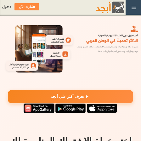
اشترك الآن
دخول
تعرف أكثر على أبجد