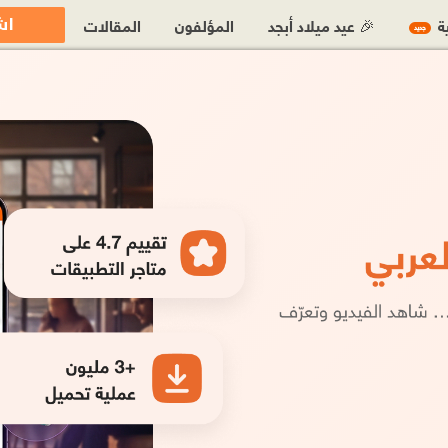
اش
ية
🎉 عيد ميلاد أبجد
المؤلفون
المقالات
جديد