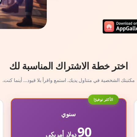
اختر خطة الاشتراك المناسبة لك
مكتبتك الشخصية في متناول يديك. استمع واقرأ بلا قيود… أينما كنت.
الأكثر توفيرًا
سنوي
90
دولار أمريكي