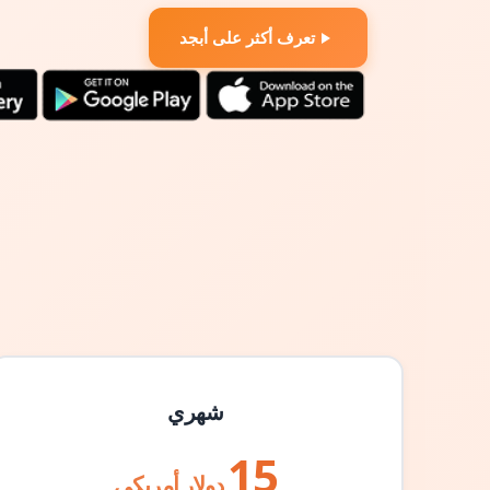
تعرف أكثر على أبجد
شهري
15
دولار أمريكي