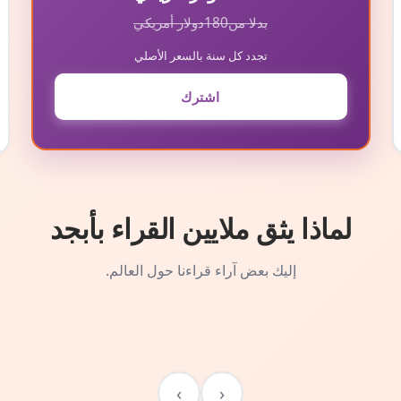
بدلا من
180
دولار أمريكي
تجدد كل سنة بالسعر الأصلي
اشترك
لماذا يثق ملايين القراء بأبجد
إليك بعض آراء قراءنا حول العالم.
›
‹