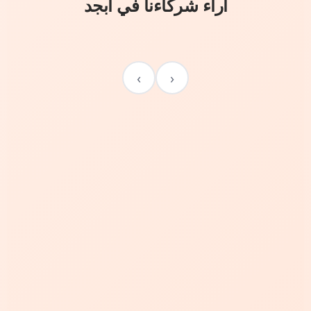
آراء شركاءنا في أبجد
›
‹