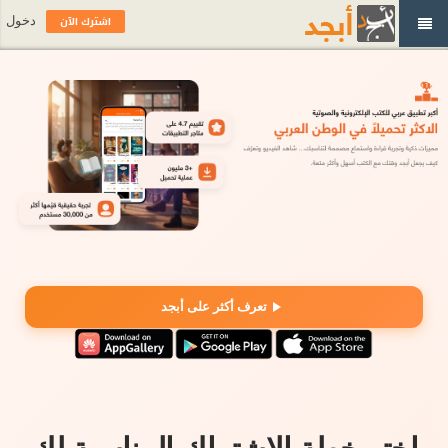
اشترك الآن
دخول
تعرف أكثر على أبجد