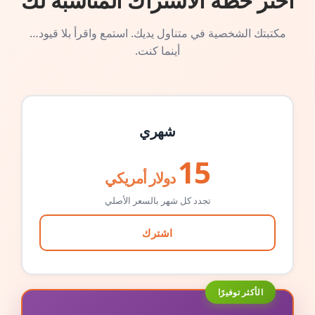
اختر خطة الاشتراك المناسبة لك
مكتبتك الشخصية في متناول يديك. استمع واقرأ بلا قيود…
أينما كنت.
شهري
15
دولار أمريكي
تجدد كل شهر بالسعر الأصلي
اشترك
الأكثر توفيرًا