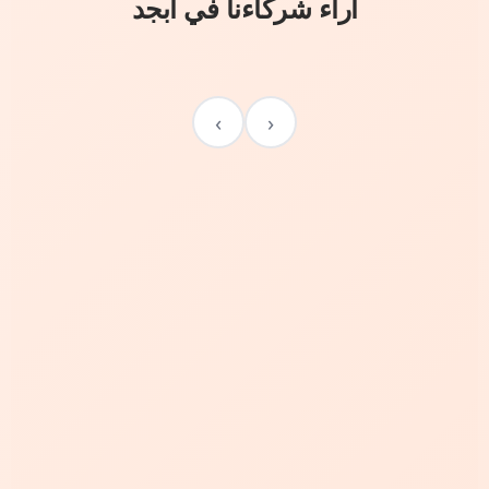
آراء شركاءنا في أبجد
›
‹