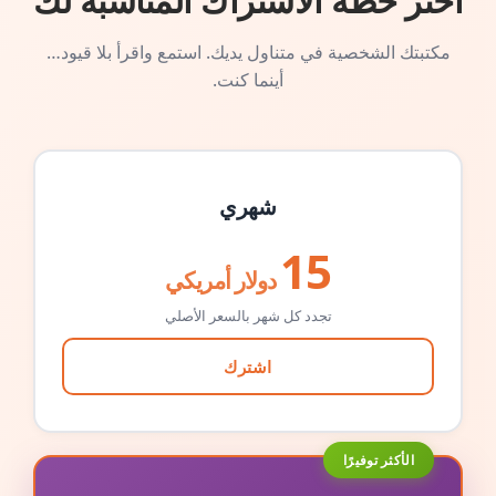
اختر خطة الاشتراك المناسبة لك
مكتبتك الشخصية في متناول يديك. استمع واقرأ بلا قيود…
أينما كنت.
شهري
15
دولار أمريكي
تجدد كل شهر بالسعر الأصلي
اشترك
الأكثر توفيرًا