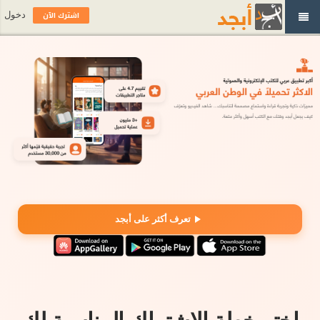
اشترك الآن
دخول
تعرف أكثر على أبجد