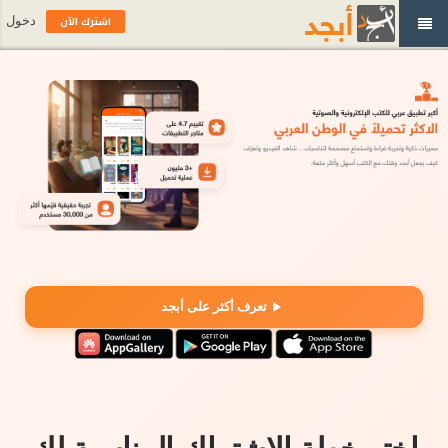
اشترك الآن
دخول
تعرف أكثر على أبجد