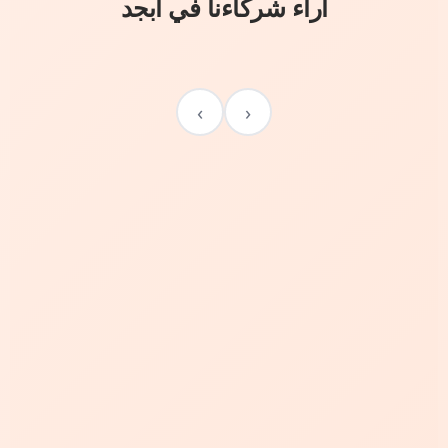
آراء شركاءنا في أبجد
›
‹