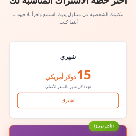
اختر خطة الاشتراك المناسبة لك
مكتبتك الشخصية في متناول يديك. استمع واقرأ بلا قيود…
أينما كنت.
شهري
15
دولار أمريكي
تجدد كل شهر بالسعر الأصلي
اشترك
الأكثر توفيرًا