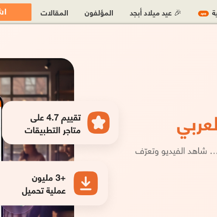
اش
ية
🎉 عيد ميلاد أبجد
المؤلفون
المقالات
جديد