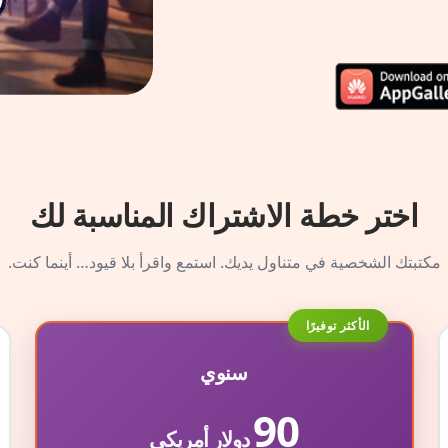
اختر خطة الاشتراك المناسبة لك
مكتبتك الشخصية في متناول يديك. استمع واقرأ بلا قيود… أينما كنت.
الأكثر توفيرًا
سنوي
90
دولار أمريكي