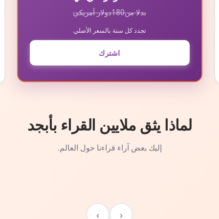
بدلا من
180
دولار أمريكي
تجدد كل سنة بالسعر الأصلي
اشترك
لماذا يثق ملايين القراء بأبجد
إليك بعض آراء قراءنا حول العالم.
›
‹