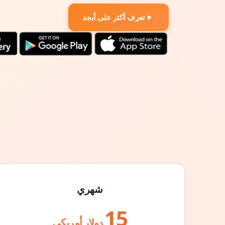
تعرف أكثر على أبجد
شهري
15
دولار أمريكي