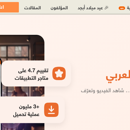
اش
ية
🎉 عيد ميلاد أبجد
المؤلفون
المقالات
جديد