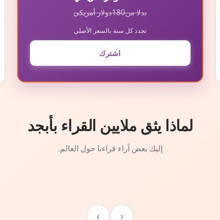
بدلا من
180
دولار أمريكي
تجدد كل سنة بالسعر الأصلي
اشترك
لماذا يثق ملايين القراء بأبجد
إليك بعض آراء قراءنا حول العالم.
›
‹