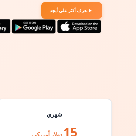
تعرف أكثر على أبجد
شهري
15
دولار أمريكي