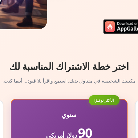
اختر خطة الاشتراك المناسبة لك
مكتبتك الشخصية في متناول يديك. استمع واقرأ بلا قيود… أينما كنت.
الأكثر توفيرًا
سنوي
90
دولار أمريكي