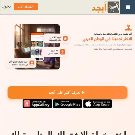
اشترك الآن
دخول
تعرف أكثر على أبجد