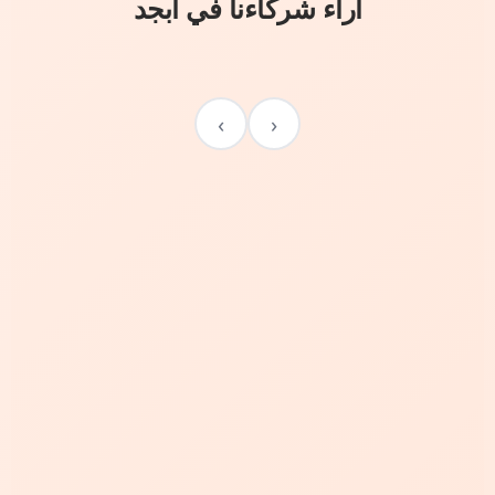
آراء شركاءنا في أبجد
›
‹