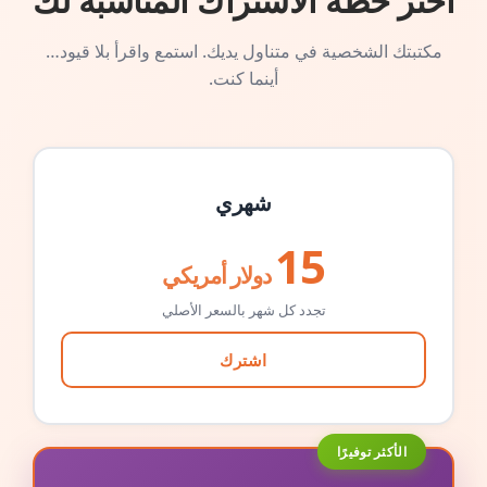
اختر خطة الاشتراك المناسبة لك
مكتبتك الشخصية في متناول يديك. استمع واقرأ بلا قيود…
أينما كنت.
شهري
15
دولار أمريكي
تجدد كل شهر بالسعر الأصلي
اشترك
الأكثر توفيرًا