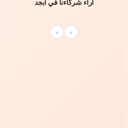
آراء شركاءنا في أبجد
›
‹