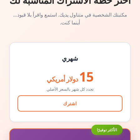
اختر خطة الاشتراك المناسبة لك
مكتبتك الشخصية في متناول يديك. استمع واقرأ بلا قيود…
أينما كنت.
شهري
15
دولار أمريكي
تجدد كل شهر بالسعر الأصلي
اشترك
الأكثر توفيرًا