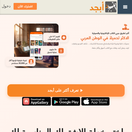
اشترك الآن
دخول
تعرف أكثر على أبجد