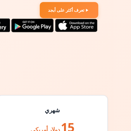
تعرف أكثر على أبجد
شهري
15
دولار أمريكي