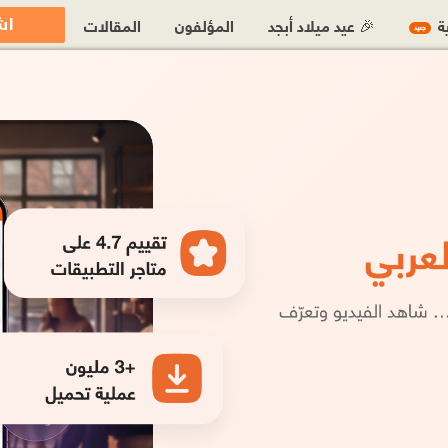
اش
ية
🎉 عيد ميلاد أبجد
المؤلفون
المقالات
جديد