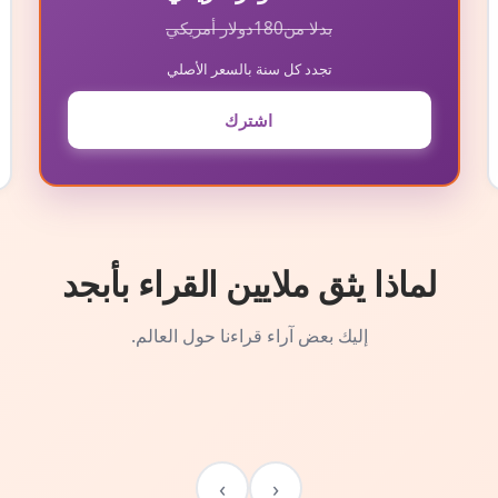
بدلا من
180
دولار أمريكي
تجدد كل سنة بالسعر الأصلي
اشترك
لماذا يثق ملايين القراء بأبجد
إليك بعض آراء قراءنا حول العالم.
›
‹