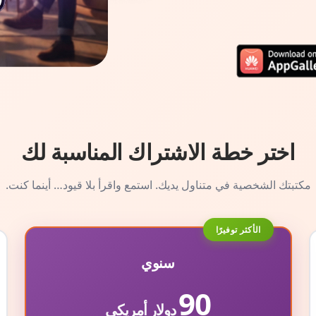
اختر خطة الاشتراك المناسبة لك
مكتبتك الشخصية في متناول يديك. استمع واقرأ بلا قيود… أينما كنت.
الأكثر توفيرًا
سنوي
90
دولار أمريكي