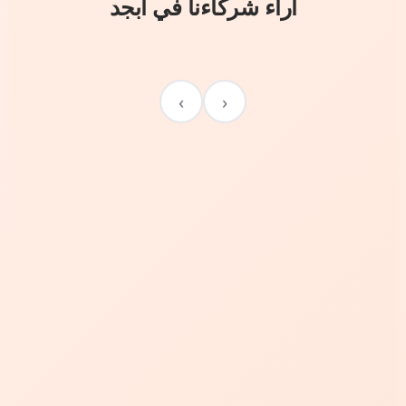
آراء شركاءنا في أبجد
›
‹