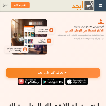
اشترك الآن
دخول
تعرف أكثر على أبجد