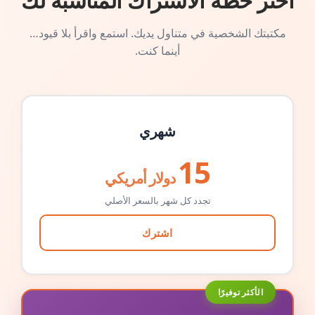
اختر خطة الاشتراك المناسبة لك
مكتبتك الشخصية في متناول يديك. استمع واقرأ بلا قيود…
أينما كنت.
شهري
15
دولار أمريكي
تجدد كل شهر بالسعر الأصلي
اشترك
الأكثر توفيرًا