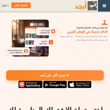
اشترك الآن
دخول
تعرف أكثر على أبجد