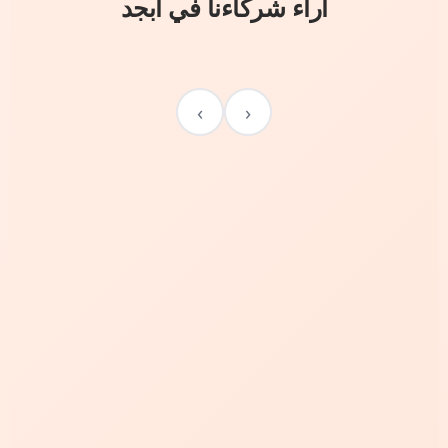
آراء شركاءنا في أبجد
›
‹