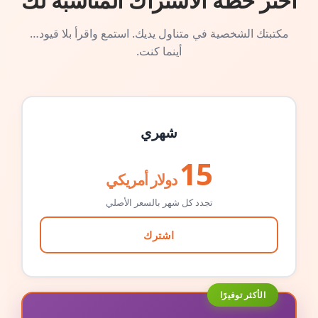
اختر خطة الاشتراك المناسبة لك
مكتبتك الشخصية في متناول يديك. استمع واقرأ بلا قيود…
أينما كنت.
شهري
15
دولار أمريكي
تجدد كل شهر بالسعر الأصلي
اشترك
الأكثر توفيرًا