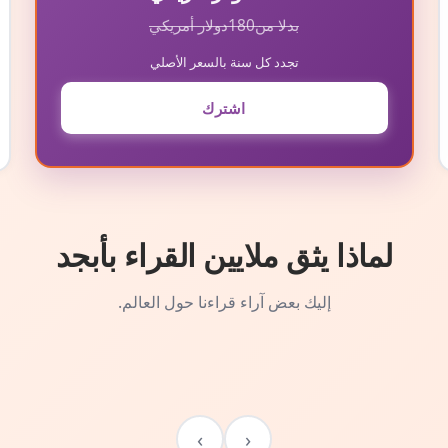
بدلا من
180
دولار أمريكي
تجدد كل سنة بالسعر الأصلي
اشترك
لماذا يثق ملايين القراء بأبجد
إليك بعض آراء قراءنا حول العالم.
›
‹