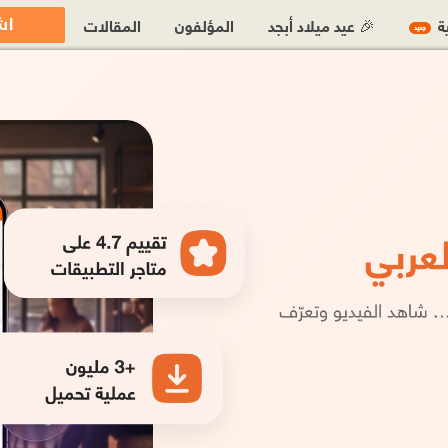
اش
ية
🎉 عيد ميلاد أبجد
المؤلفون
المقالات
جديد