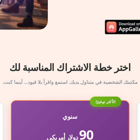
اختر خطة الاشتراك المناسبة لك
مكتبتك الشخصية في متناول يديك. استمع واقرأ بلا قيود… أينما كنت.
الأكثر توفيرًا
سنوي
90
دولار أمريكي