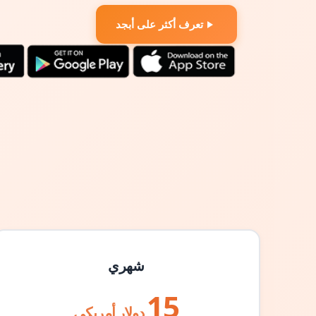
تعرف أكثر على أبجد
شهري
15
دولار أمريكي