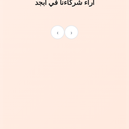
آراء شركاءنا في أبجد
›
‹