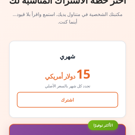
اختر خطة الاشتراك المناسبة لك
مكتبتك الشخصية في متناول يديك. استمع واقرأ بلا قيود…
أينما كنت.
شهري
15
دولار أمريكي
تجدد كل شهر بالسعر الأصلي
اشترك
الأكثر توفيرًا