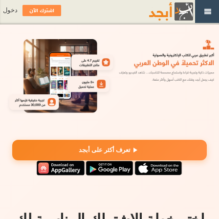
اشترك الآن
دخول
تعرف أكثر على أبجد