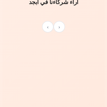
آراء شركاءنا في أبجد
›
‹