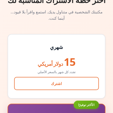
اختر خطة الاشتراك المناسبة لك
مكتبتك الشخصية في متناول يديك. استمع واقرأ بلا قيود…
أينما كنت.
شهري
15
دولار أمريكي
تجدد كل شهر بالسعر الأصلي
اشترك
الأكثر توفيرًا