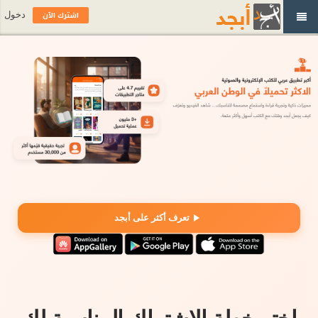
اشترك الآن
دخول
تعرف أكثر على أبجد