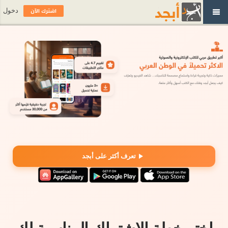
اشترك الآن
دخول
تعرف أكثر على أبجد