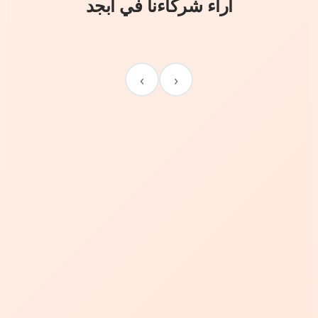
آراء شركاءنا في أبجد
›
‹