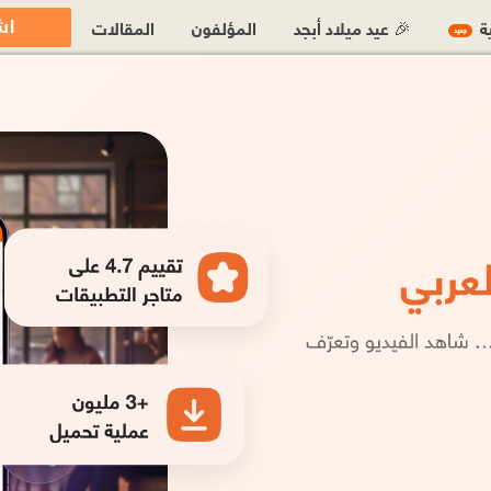
اش
ية
🎉 عيد ميلاد أبجد
المؤلفون
المقالات
جديد