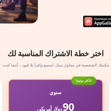
اختر خطة الاشتراك المناسبة لك
مكتبتك الشخصية في متناول يديك. استمع واقرأ بلا قيود… أينما كنت.
الأكثر توفيرًا
سنوي
90
دولار أمريكي