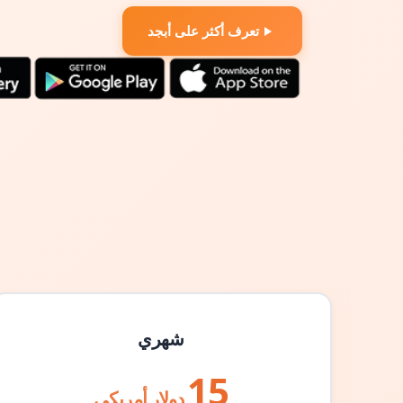
تعرف أكثر على أبجد
شهري
15
دولار أمريكي