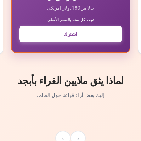
بدلا من
180
دولار أمريكي
تجدد كل سنة بالسعر الأصلي
اشترك
لماذا يثق ملايين القراء بأبجد
إليك بعض آراء قراءنا حول العالم.
›
‹