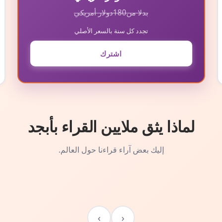
بدلا من
180
دولار أمريكي
تجدد كل سنة بالسعر الأصلي
اشترك
لماذا يثق ملايين القراء بأبجد
إليك بعض آراء قراءنا حول العالم.
›
‹