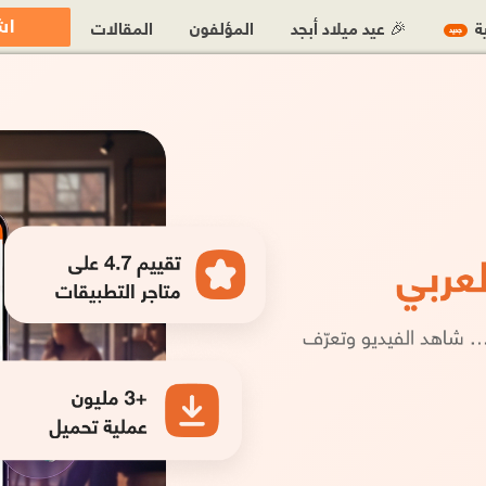
اش
ية
🎉 عيد ميلاد أبجد
المؤلفون
المقالات
جديد