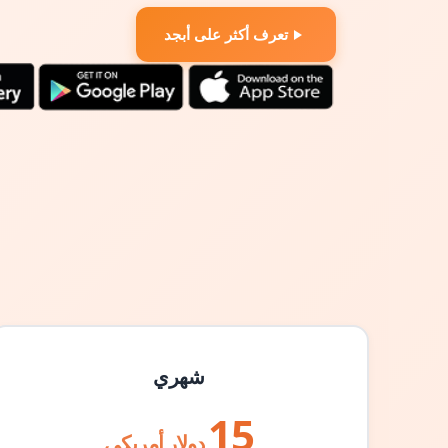
تعرف أكثر على أبجد
شهري
15
دولار أمريكي