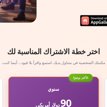
اختر خطة الاشتراك المناسبة لك
مكتبتك الشخصية في متناول يديك. استمع واقرأ بلا قيود… أينما كنت.
الأكثر توفيرًا
سنوي
90
دولار أمريكي