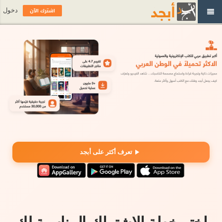
اشترك الآن
دخول
تعرف أكثر على أبجد