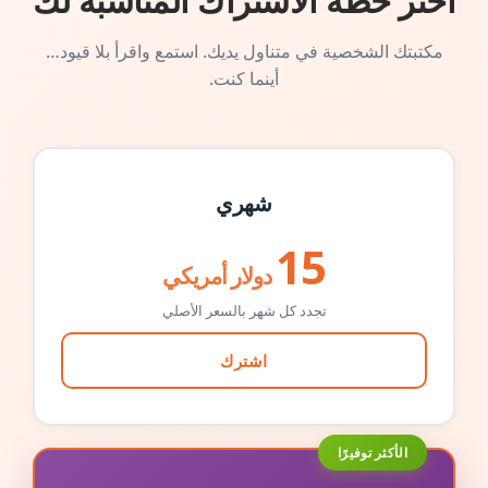
اختر خطة الاشتراك المناسبة لك
مكتبتك الشخصية في متناول يديك. استمع واقرأ بلا قيود…
أينما كنت.
شهري
15
دولار أمريكي
تجدد كل شهر بالسعر الأصلي
اشترك
الأكثر توفيرًا