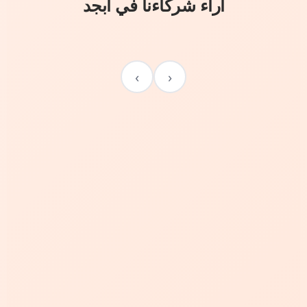
آراء شركاءنا في أبجد
›
‹