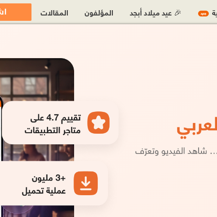
اش
ية
🎉 عيد ميلاد أبجد
المؤلفون
المقالات
جديد