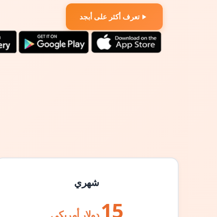
تعرف أكثر على أبجد
شهري
15
دولار أمريكي