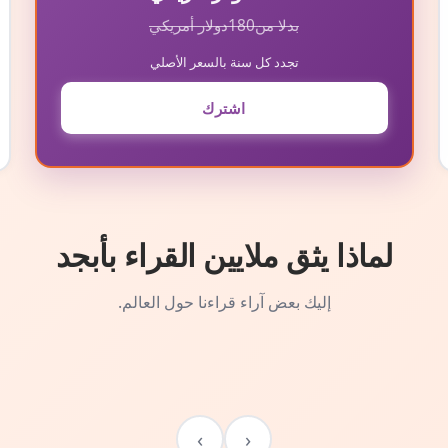
بدلا من
180
دولار أمريكي
تجدد كل سنة بالسعر الأصلي
اشترك
لماذا يثق ملايين القراء بأبجد
إليك بعض آراء قراءنا حول العالم.
›
‹