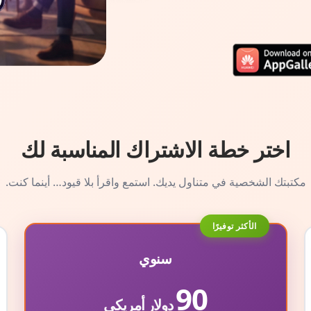
اختر خطة الاشتراك المناسبة لك
مكتبتك الشخصية في متناول يديك. استمع واقرأ بلا قيود… أينما كنت.
الأكثر توفيرًا
سنوي
90
دولار أمريكي