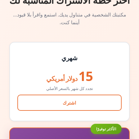
اختر خطة الاشتراك المناسبة لك
مكتبتك الشخصية في متناول يديك. استمع واقرأ بلا قيود…
أينما كنت.
شهري
15
دولار أمريكي
تجدد كل شهر بالسعر الأصلي
اشترك
الأكثر توفيرًا