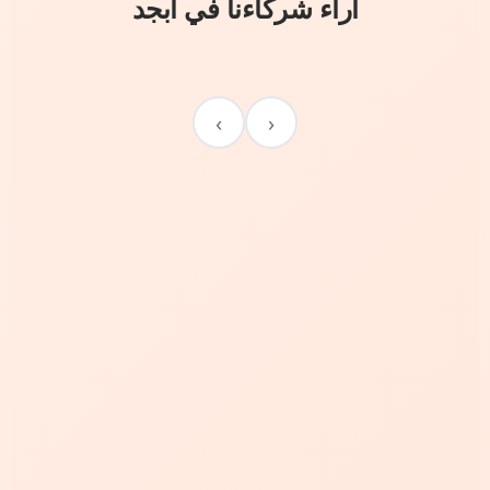
آراء شركاءنا في أبجد
›
‹