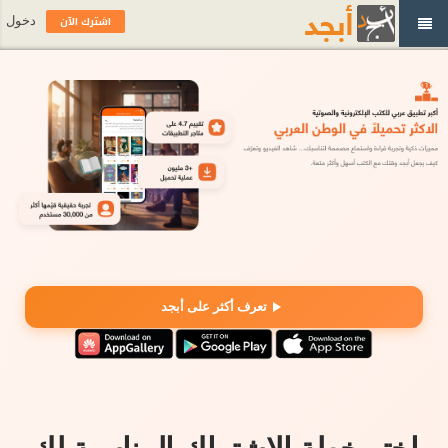
اشترك الآن
دخول
تعرف أكثر على أبجد