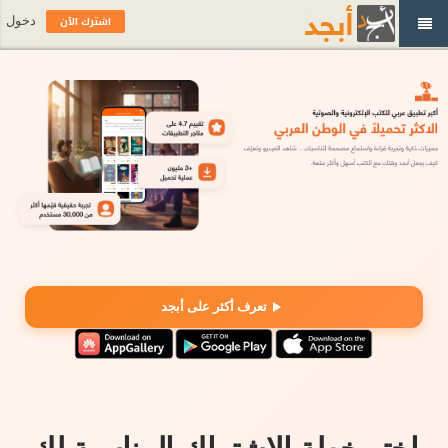
اشترك الآن
دخول
تعرف أكثر على أبجد