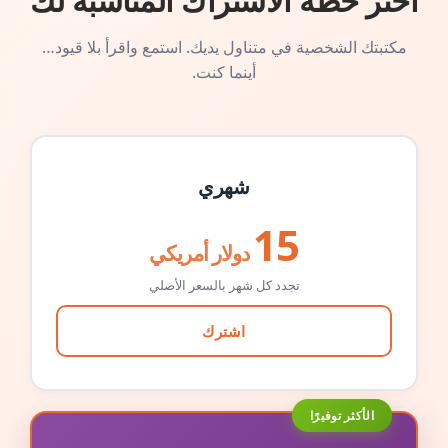
اختر خطة الاشتراك المناسبة لك
مكتبتك الشخصية في متناول يديك. استمع واقرأ بلا قيود…
أينما كنت.
شهري
15
دولار أمريكي
تجدد كل شهر بالسعر الأصلي
اشترك
الأكثر توفيرًا