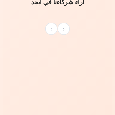
آراء شركاءنا في أبجد
›
‹