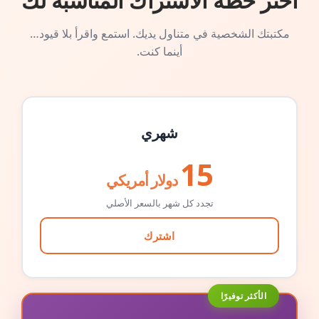
اختر خطة الاشتراك المناسبة لك
مكتبتك الشخصية في متناول يديك. استمع واقرأ بلا قيود…
أينما كنت.
شهري
15
دولار أمريكي
تجدد كل شهر بالسعر الأصلي
اشترك
الأكثر توفيرًا