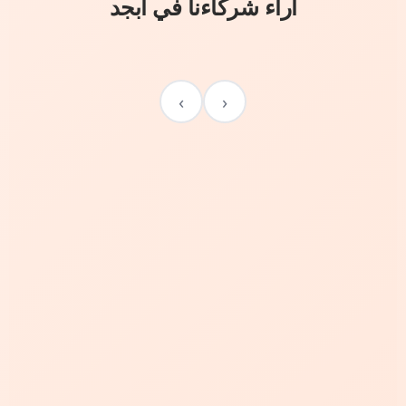
آراء شركاءنا في أبجد
›
‹