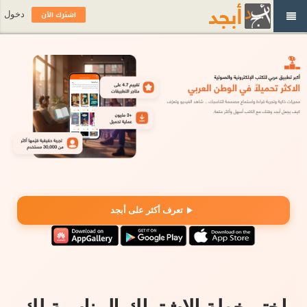
اشترك الآن
دخول
تعرف أكثر على أبجد