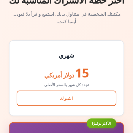
اختر خطة الاشتراك المناسبة لك
مكتبتك الشخصية في متناول يديك. استمع واقرأ بلا قيود…
أينما كنت.
شهري
15
دولار أمريكي
تجدد كل شهر بالسعر الأصلي
اشترك
الأكثر توفيرًا