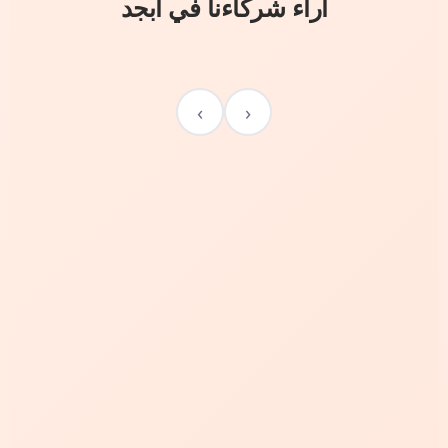
آراء شركاءنا في أبجد
›
‹