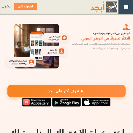
اشترك الآن
دخول
تعرف أكثر على أبجد