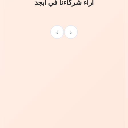
آراء شركاءنا في أبجد
›
‹