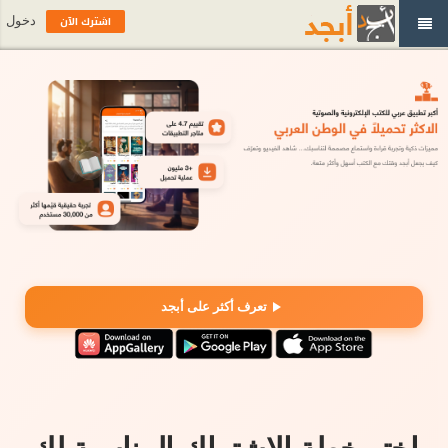
اشترك الآن
دخول
تعرف أكثر على أبجد