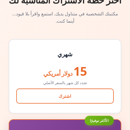
اختر خطة الاشتراك المناسبة لك
مكتبتك الشخصية في متناول يديك. استمع واقرأ بلا قيود…
أينما كنت.
شهري
15
دولار أمريكي
تجدد كل شهر بالسعر الأصلي
اشترك
الأكثر توفيرًا