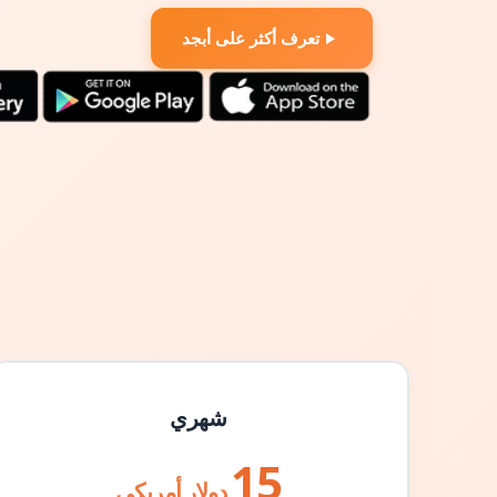
تعرف أكثر على أبجد
شهري
15
دولار أمريكي