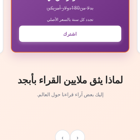
بدلا من
180
دولار أمريكي
تجدد كل سنة بالسعر الأصلي
اشترك
لماذا يثق ملايين القراء بأبجد
إليك بعض آراء قراءنا حول العالم.
›
‹