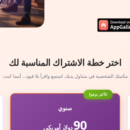
اختر خطة الاشتراك المناسبة لك
مكتبتك الشخصية في متناول يديك. استمع واقرأ بلا قيود… أينما كنت.
الأكثر توفيرًا
سنوي
90
دولار أمريكي