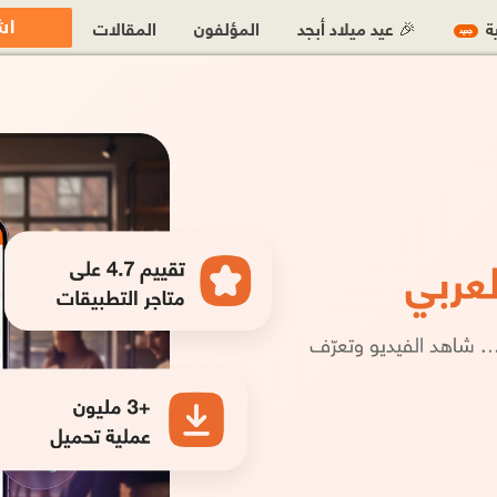
اش
ية
🎉 عيد ميلاد أبجد
المؤلفون
المقالات
جديد