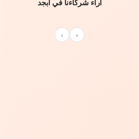
آراء شركاءنا في أبجد
›
‹