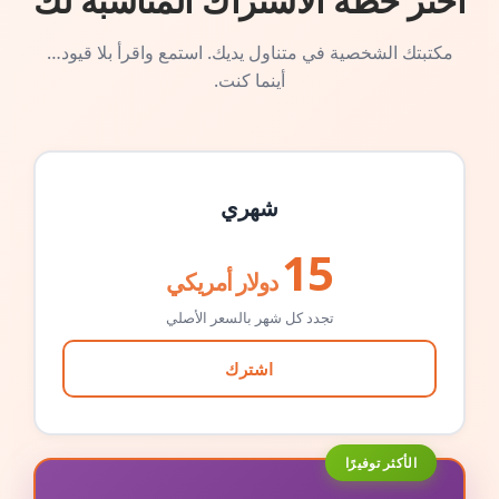
اختر خطة الاشتراك المناسبة لك
مكتبتك الشخصية في متناول يديك. استمع واقرأ بلا قيود…
أينما كنت.
شهري
15
دولار أمريكي
تجدد كل شهر بالسعر الأصلي
اشترك
الأكثر توفيرًا