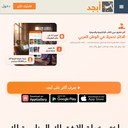
اشترك الآن
دخول
تعرف أكثر على أبجد