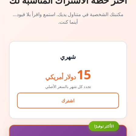
اختر خطة الاشتراك المناسبة لك
مكتبتك الشخصية في متناول يديك. استمع واقرأ بلا قيود…
أينما كنت.
شهري
15
دولار أمريكي
تجدد كل شهر بالسعر الأصلي
اشترك
الأكثر توفيرًا