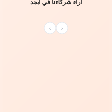
آراء شركاءنا في أبجد
›
‹