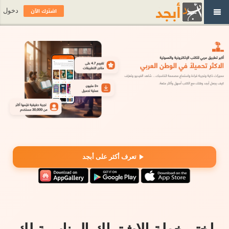
اشترك الآن
دخول
تعرف أكثر على أبجد