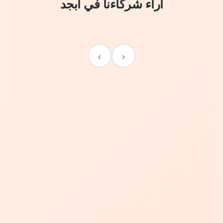
آراء شركاءنا في أبجد
›
‹