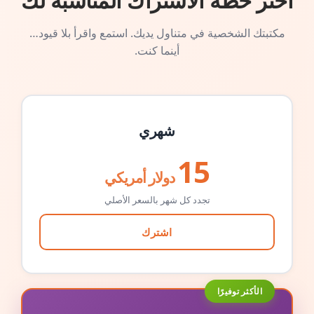
اختر خطة الاشتراك المناسبة لك
مكتبتك الشخصية في متناول يديك. استمع واقرأ بلا قيود…
أينما كنت.
شهري
15
دولار أمريكي
تجدد كل شهر بالسعر الأصلي
اشترك
الأكثر توفيرًا