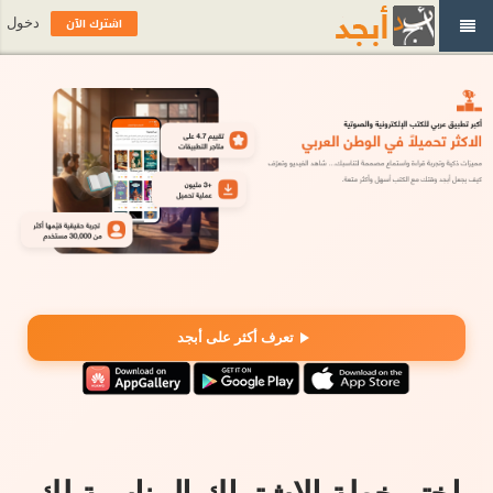
اشترك الآن
دخول
تعرف أكثر على أبجد