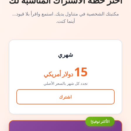
اختر خطة الاشتراك المناسبة لك
مكتبتك الشخصية في متناول يديك. استمع واقرأ بلا قيود…
أينما كنت.
شهري
15
دولار أمريكي
تجدد كل شهر بالسعر الأصلي
اشترك
الأكثر توفيرًا