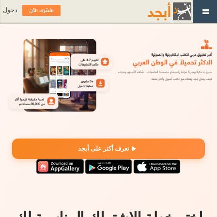
اشترك الآن
دخول
تعرف أكثر على أبجد