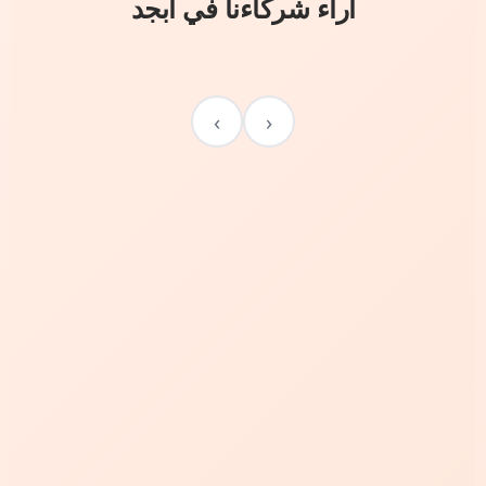
آراء شركاءنا في أبجد
›
‹