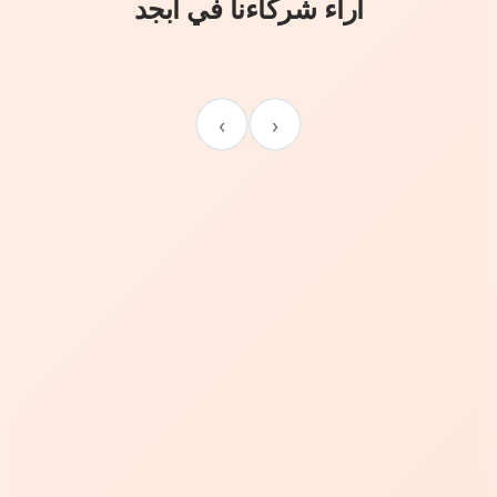
آراء شركاءنا في أبجد
›
‹