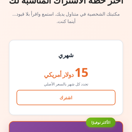
اختر خطة الاشتراك المناسبة لك
مكتبتك الشخصية في متناول يديك. استمع واقرأ بلا قيود…
أينما كنت.
شهري
15
دولار أمريكي
تجدد كل شهر بالسعر الأصلي
اشترك
الأكثر توفيرًا