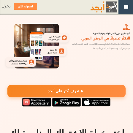
اشترك الآن
دخول
تعرف أكثر على أبجد