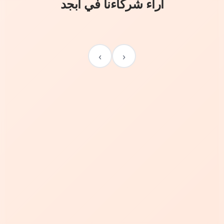
آراء شركاءنا في أبجد
›
‹