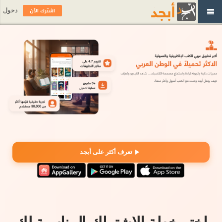
اشترك الآن
دخول
تعرف أكثر على أبجد