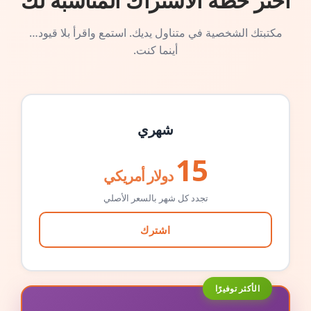
اختر خطة الاشتراك المناسبة لك
مكتبتك الشخصية في متناول يديك. استمع واقرأ بلا قيود…
أينما كنت.
شهري
15
دولار أمريكي
تجدد كل شهر بالسعر الأصلي
اشترك
الأكثر توفيرًا