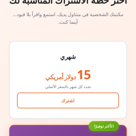
اختر خطة الاشتراك المناسبة لك
مكتبتك الشخصية في متناول يديك. استمع واقرأ بلا قيود…
أينما كنت.
شهري
15
دولار أمريكي
تجدد كل شهر بالسعر الأصلي
اشترك
الأكثر توفيرًا