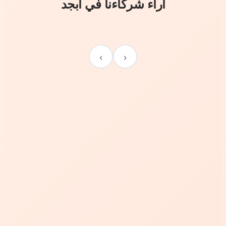
آراء شركاءنا في أبجد
›
‹