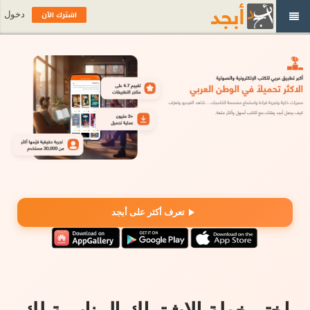
اشترك الآن
دخول
تعرف أكثر على أبجد