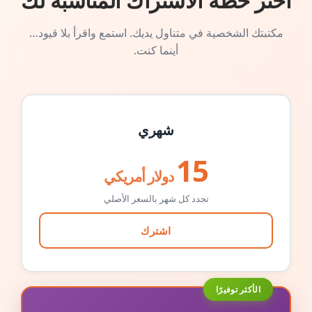
اختر خطة الاشتراك المناسبة لك
مكتبتك الشخصية في متناول يديك. استمع واقرأ بلا قيود…
أينما كنت.
شهري
15
دولار أمريكي
تجدد كل شهر بالسعر الأصلي
اشترك
الأكثر توفيرًا