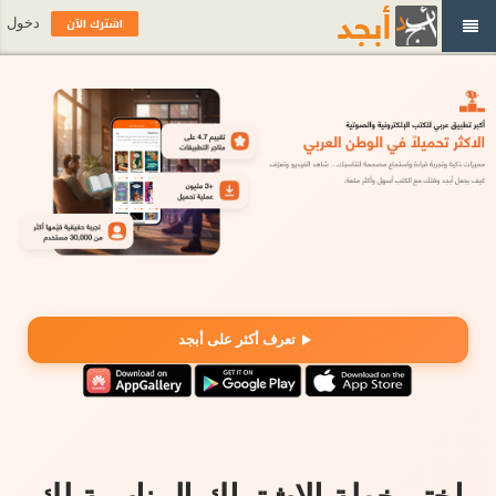
اشترك الآن
دخول
تعرف أكثر على أبجد