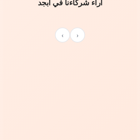
آراء شركاءنا في أبجد
›
‹