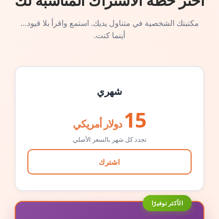
اختر خطة الاشتراك المناسبة لك
مكتبتك الشخصية في متناول يديك. استمع واقرأ بلا قيود…
أينما كنت.
شهري
15
دولار أمريكي
تجدد كل شهر بالسعر الأصلي
اشترك
الأكثر توفيرًا