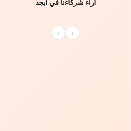
آراء شركاءنا في أبجد
›
‹