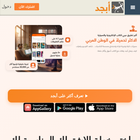
اشترك الآن
دخول
تعرف أكثر على أبجد