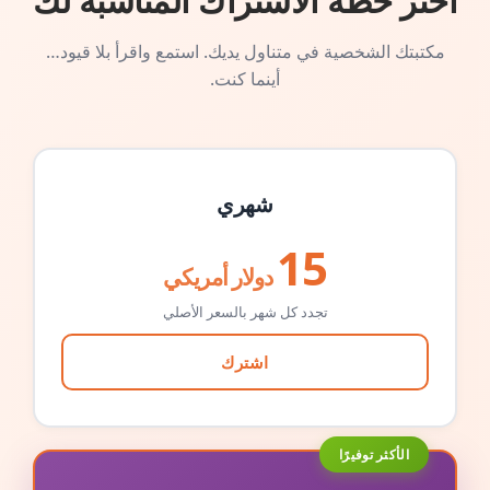
اختر خطة الاشتراك المناسبة لك
مكتبتك الشخصية في متناول يديك. استمع واقرأ بلا قيود…
أينما كنت.
شهري
15
دولار أمريكي
تجدد كل شهر بالسعر الأصلي
اشترك
الأكثر توفيرًا