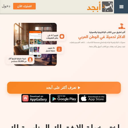
اشترك الآن
دخول
تعرف أكثر على أبجد