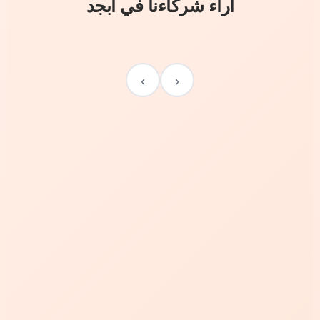
آراء شركاءنا في أبجد
›
‹