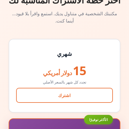
اختر خطة الاشتراك المناسبة لك
مكتبتك الشخصية في متناول يديك. استمع واقرأ بلا قيود…
أينما كنت.
شهري
15
دولار أمريكي
تجدد كل شهر بالسعر الأصلي
اشترك
الأكثر توفيرًا