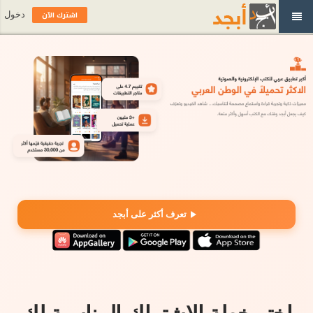
اشترك الآن
دخول
تعرف أكثر على أبجد