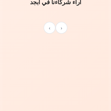
آراء شركاءنا في أبجد
›
‹