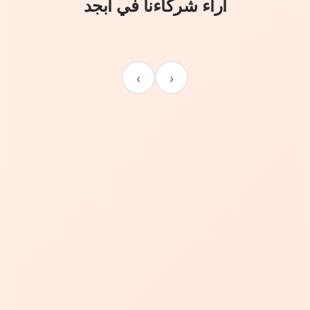
آراء شركاءنا في أبجد
›
‹