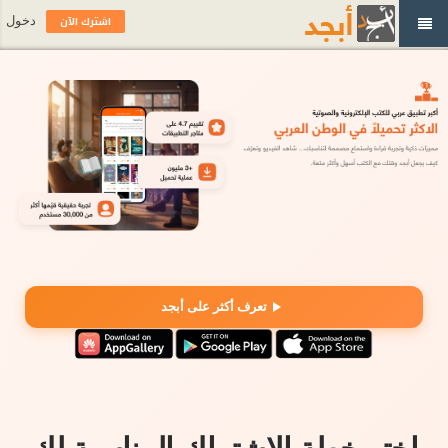
اشترك الآن
دخول
تعرف أكثر على أبجد