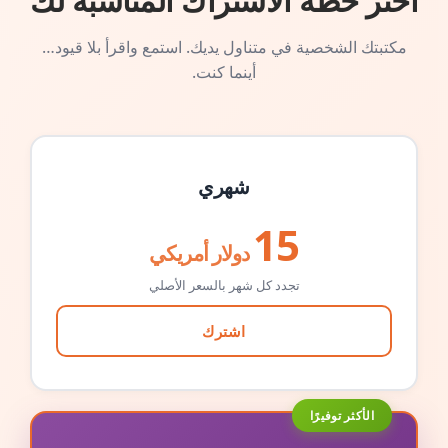
اختر خطة الاشتراك المناسبة لك
مكتبتك الشخصية في متناول يديك. استمع واقرأ بلا قيود…
أينما كنت.
شهري
15
دولار أمريكي
تجدد كل شهر بالسعر الأصلي
اشترك
الأكثر توفيرًا