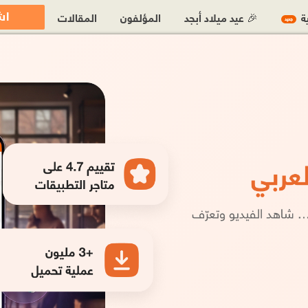
اش
ية
🎉 عيد ميلاد أبجد
المؤلفون
المقالات
جديد