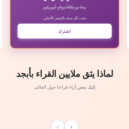
بدلا من
180
دولار أمريكي
تجدد كل سنة بالسعر الأصلي
اشترك
لماذا يثق ملايين القراء بأبجد
إليك بعض آراء قراءنا حول العالم.
›
‹