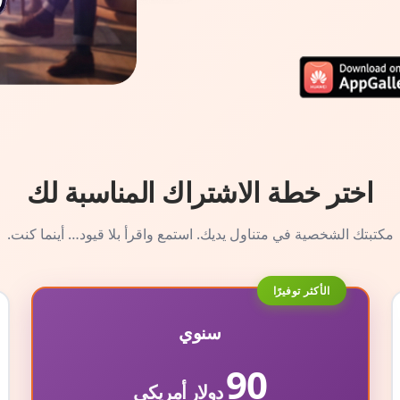
اختر خطة الاشتراك المناسبة لك
مكتبتك الشخصية في متناول يديك. استمع واقرأ بلا قيود… أينما كنت.
الأكثر توفيرًا
سنوي
90
دولار أمريكي