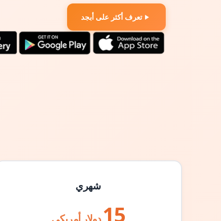
تعرف أكثر على أبجد
شهري
15
دولار أمريكي