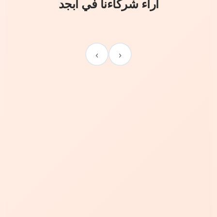
آراء شركاءنا في أبجد
›
‹