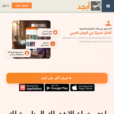
اشترك الآن
دخول
تعرف أكثر على أبجد