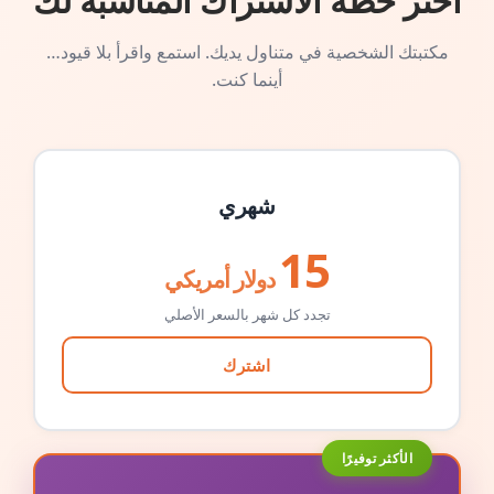
اختر خطة الاشتراك المناسبة لك
مكتبتك الشخصية في متناول يديك. استمع واقرأ بلا قيود…
أينما كنت.
شهري
15
دولار أمريكي
تجدد كل شهر بالسعر الأصلي
اشترك
الأكثر توفيرًا