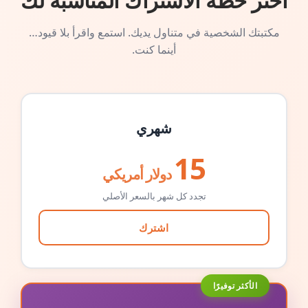
اختر خطة الاشتراك المناسبة لك
مكتبتك الشخصية في متناول يديك. استمع واقرأ بلا قيود…
أينما كنت.
شهري
15
دولار أمريكي
تجدد كل شهر بالسعر الأصلي
اشترك
الأكثر توفيرًا