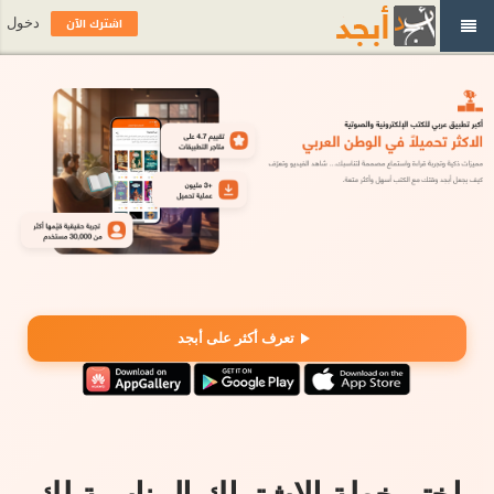
اشترك الآن
دخول
تعرف أكثر على أبجد