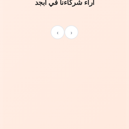
آراء شركاءنا في أبجد
›
‹