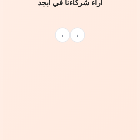
آراء شركاءنا في أبجد
›
‹