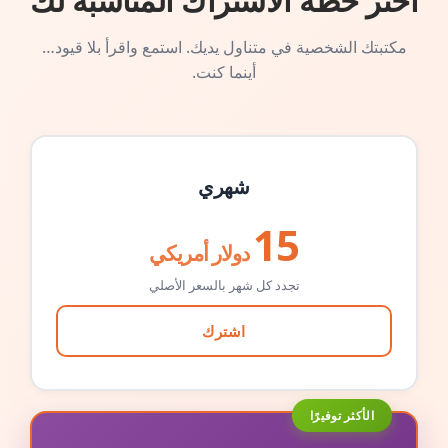
اختر خطة الاشتراك المناسبة لك
مكتبتك الشخصية في متناول يديك. استمع واقرأ بلا قيود…
أينما كنت.
شهري
15
دولار أمريكي
تجدد كل شهر بالسعر الأصلي
اشترك
الأكثر توفيرًا