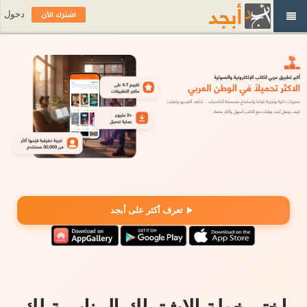
اشترك الآن
دخول
تعرف أكثر على أبجد