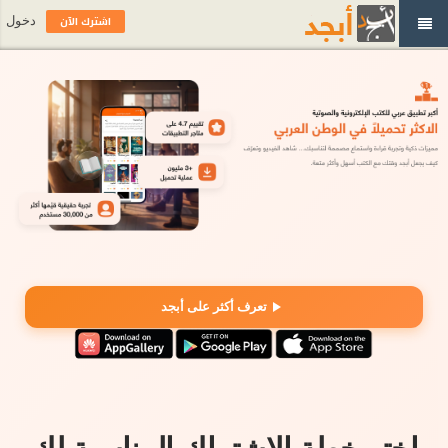
اشترك الآن
دخول
تعرف أكثر على أبجد