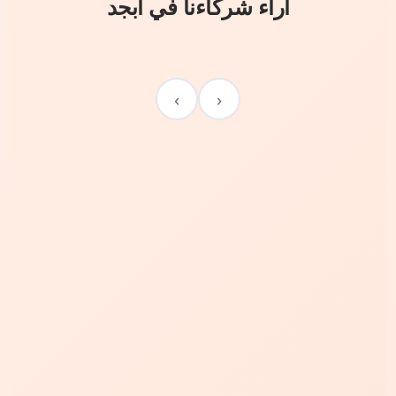
آراء شركاءنا في أبجد
›
‹