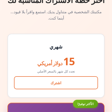
اختر خطة الاشتراك المناسبة لك
مكتبتك الشخصية في متناول يديك. استمع واقرأ بلا قيود…
أينما كنت.
شهري
15
دولار أمريكي
تجدد كل شهر بالسعر الأصلي
اشترك
الأكثر توفيرًا