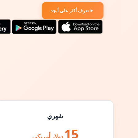
تعرف أكثر على أبجد
شهري
15
دولار أمريكي