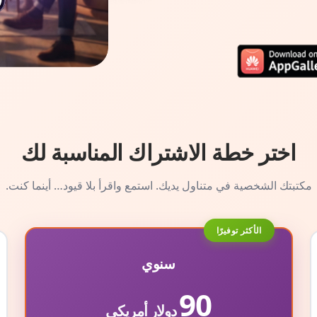
اختر خطة الاشتراك المناسبة لك
مكتبتك الشخصية في متناول يديك. استمع واقرأ بلا قيود… أينما كنت.
الأكثر توفيرًا
سنوي
90
دولار أمريكي