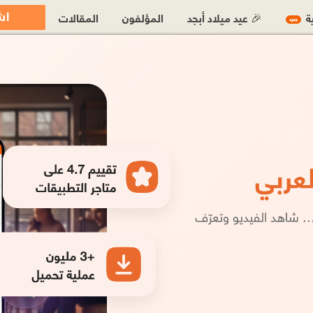
اش
ية
🎉 عيد ميلاد أبجد
المؤلفون
المقالات
جديد