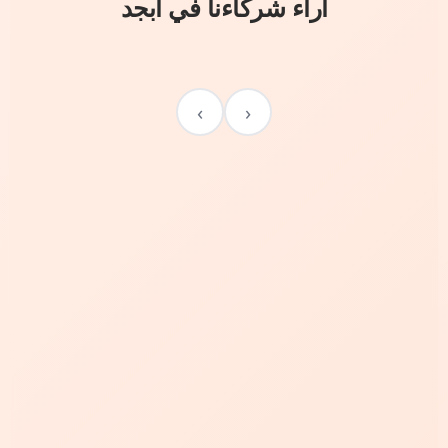
آراء شركاءنا في أبجد
›
‹