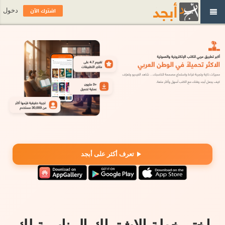
اشترك الآن
دخول
تعرف أكثر على أبجد