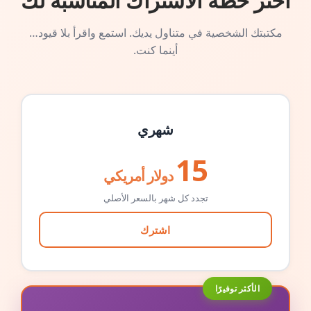
اختر خطة الاشتراك المناسبة لك
مكتبتك الشخصية في متناول يديك. استمع واقرأ بلا قيود…
أينما كنت.
شهري
15
دولار أمريكي
تجدد كل شهر بالسعر الأصلي
اشترك
الأكثر توفيرًا