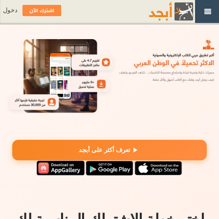
اشترك الآن
دخول
تعرف أكثر على أبجد