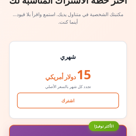
اختر خطة الاشتراك المناسبة لك
مكتبتك الشخصية في متناول يديك. استمع واقرأ بلا قيود…
أينما كنت.
شهري
15
دولار أمريكي
تجدد كل شهر بالسعر الأصلي
اشترك
الأكثر توفيرًا