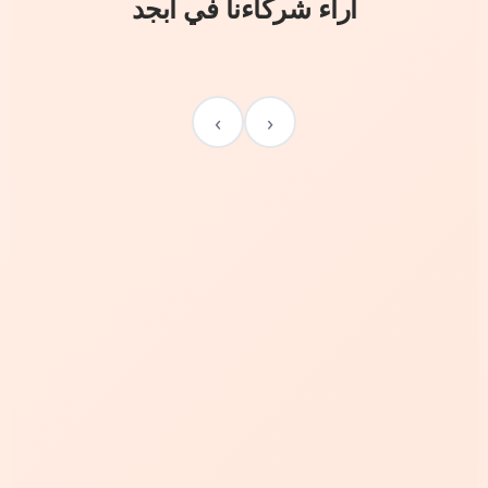
آراء شركاءنا في أبجد
›
‹