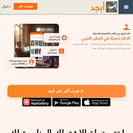
اشترك الآن
دخول
تعرف أكثر على أبجد