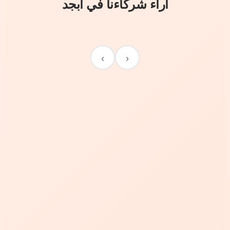
آراء شركاءنا في أبجد
›
‹