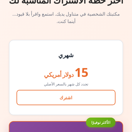
اختر خطة الاشتراك المناسبة لك
مكتبتك الشخصية في متناول يديك. استمع واقرأ بلا قيود…
أينما كنت.
شهري
15
دولار أمريكي
تجدد كل شهر بالسعر الأصلي
اشترك
الأكثر توفيرًا