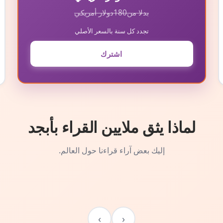
بدلا من
180
دولار أمريكي
تجدد كل سنة بالسعر الأصلي
اشترك
لماذا يثق ملايين القراء بأبجد
إليك بعض آراء قراءنا حول العالم.
›
‹