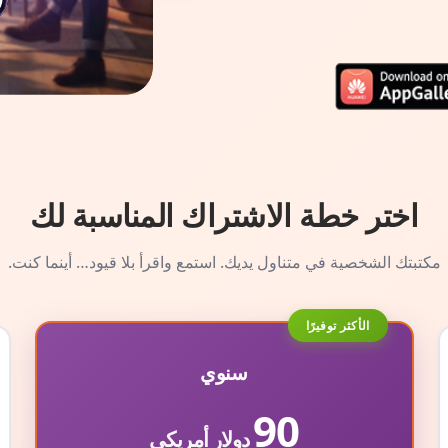
اختر خطة الاشتراك المناسبة لك
مكتبتك الشخصية في متناول يديك. استمع واقرأ بلا قيود… أينما كنت.
الأكثر توفيرًا
سنوي
90
دولار أمريكي