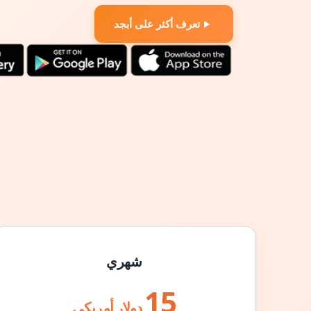
تعرف أكثر على أبجد
شهري
15
دولار أمريكي