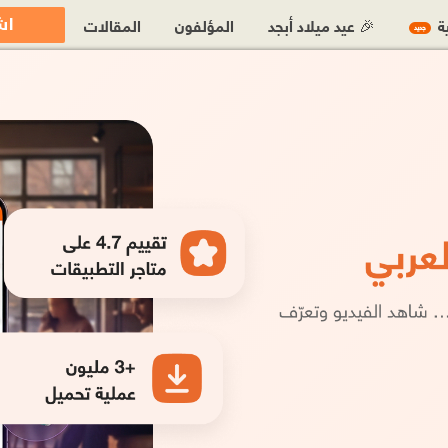
اش
ية
🎉 عيد ميلاد أبجد
المؤلفون
المقالات
جديد