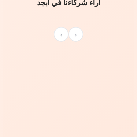
آراء شركاءنا في أبجد
›
‹