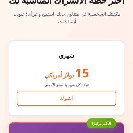
اختر خطة الاشتراك المناسبة لك
مكتبتك الشخصية في متناول يديك. استمع واقرأ بلا قيود…
أينما كنت.
شهري
15
دولار أمريكي
تجدد كل شهر بالسعر الأصلي
اشترك
الأكثر توفيرًا