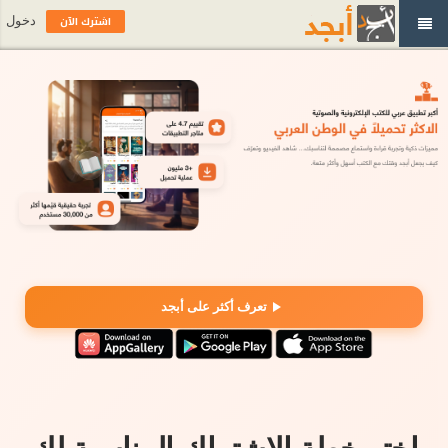
اشترك الآن
دخول
تعرف أكثر على أبجد